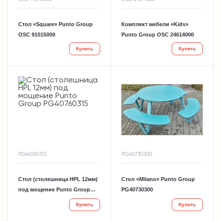
Стол «Square» Punto Group
Комплект мебели «Kids»
OSC 91015000
Punto Group OSC 24614000
Купить
Купить
PG40760315
PG40730300
Стол (столешница HPL 12мм)
Стол «Milano» Punto Group
под мощение Punto Group
PG40730300
PG40760315
Купить
Купить