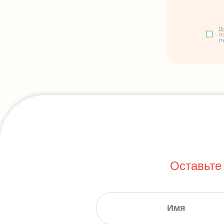
Д
п
п
Оставьте