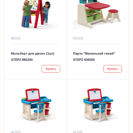
885200
836500
Мольберт для двоих (1шт)
Парта "Маленький гений"
STEP2 885200
STEP2 836500
Купить
Купить
843100
843199