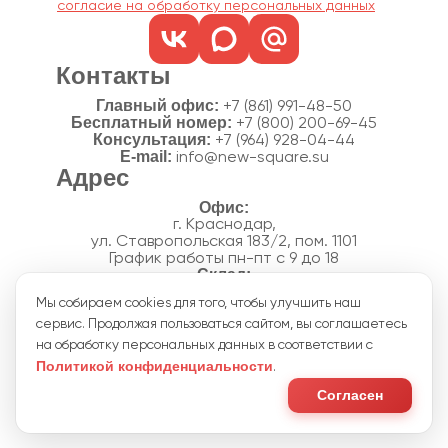
согласие на обработку персональных данных
Контакты
Главный офис:
+7 (861) 991-48-50
Бесплатный номер:
+7 (800) 200-69-45
Консультация:
+7 (964) 928-04-44
E-mail:
info@new-square.su
Адрес
г. Краснодар,
ул. Ставропольская 183/2, пом. 1101
График работы пн-пт с 9 до 18
г. Краснодар,
Мы собираем cookies для того, чтобы улучшить наш
п. Новознаменский, ул.Производственная, 15
сервис. Продолжая пользоваться сайтом, вы соглашаетесь
График работы склада пн-пт с 8 до 18
Акции
на обработку персональных данных в соответствии с
Отзывы
Политикой конфиденциальности
.
Политика конфиденциальности
Согласие на обработку персональных данных
Согласен
Пользовательское соглашение