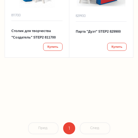
811700
829900
Столик для творчества
Парта "Дуэт" STEP2 829900
"Создатель" STEP2 811700
Купить
Купить
1
Пред.
След.