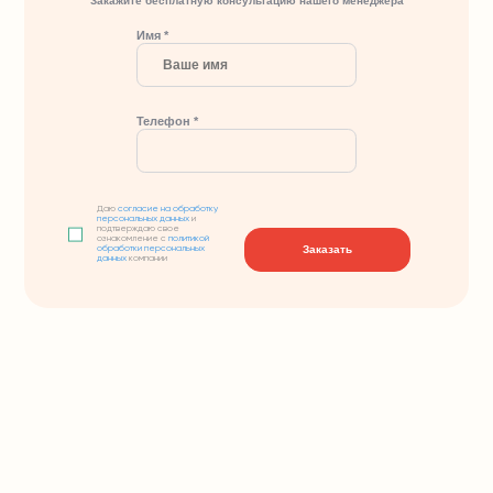
Закажите бесплатную консультацию нашего менеджера
Имя *
Телефон *
Даю
согласие на обработку
персональных данных
и
подтверждаю свое
ознакомление с
политикой
Заказать
обработки персональных
данных
компании