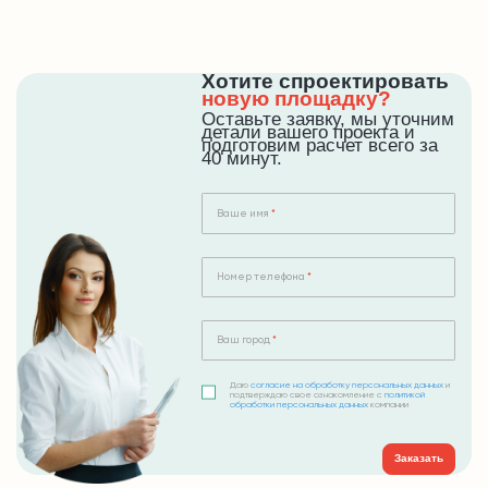
Хотите спроектировать
новую площадку?
Оставьте заявку, мы уточним
детали вашего проекта и
подготовим расчет всего за
40 минут.
Ваше имя
Номер телефона
Ваш город
Даю
согласие на обработку персональных данных
и
подтверждаю свое ознакомление с
политикой
обработки персональных данных
компании
Заказать