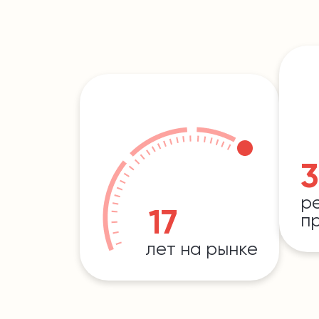
3
р
17
п
лет на рынке