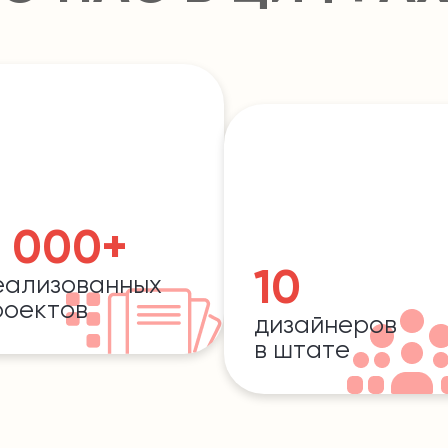
 000+
10
еализованных
роектов
дизайнеров
в штате