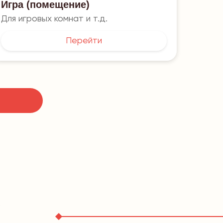
Игра (помещение)
Игра 
Для игровых комнат и т.д.
Для с
Перейти
Х