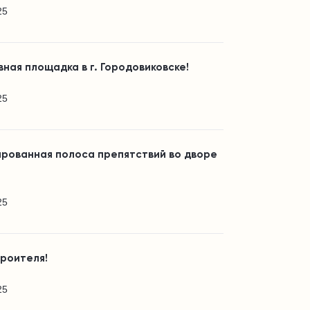
25
ная площадка в г. Городовиковске!
25
ированная полоса препятствий во дворе
25
троителя!
25