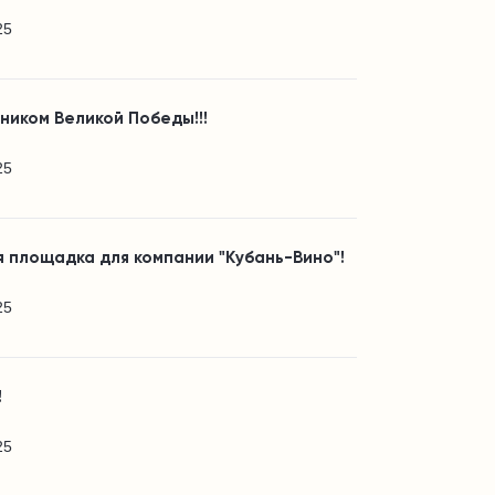
25
ником Великой Победы!!!
25
 площадка для компании "Кубань-Вино"!
25
!
25