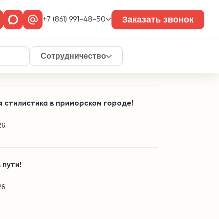
те так же
Заказать звонок
+7 (861) 991-48-50
вная площадка в частном домовладении!
Сотрудничество
26
 стилистика в приморском городе!
26
 пути!
26