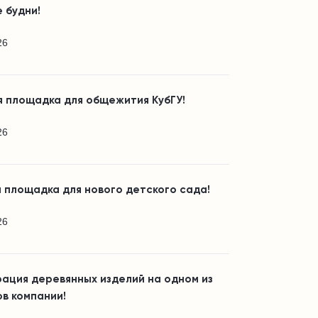
 будни!
26
я площадка для общежития КубГУ!
26
 площадка для нового детского сада!
26
ация деревянных изделий на одном из
в компании!