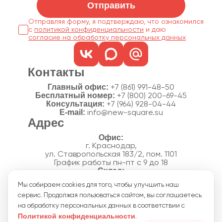
Отправить
Отправляя форму, я подтверждаю, что ознакомился
с
политикой конфиденциальности
согласие на обработку персональных данных
Контакты
Главный офис:
+7 (861) 991-48-50
Бесплатный номер:
+7 (800) 200-69-45
Консультация:
+7 (964) 928-04-44
E-mail:
info@new-square.su
Адрес
г. Краснодар,
ул. Ставропольская 183/2, пом. 1101
График работы пн-пт с 9 до 18
г. Краснодар,
Мы собираем cookies для того, чтобы улучшить наш
п. Новознаменский, ул.Производственная, 15
сервис. Продолжая пользоваться сайтом, вы соглашаетесь
График работы склада пн-пт с 8 до 18
Акции
на обработку персональных данных в соответствии с
Отзывы
Политикой конфиденциальности
.
Политика конфиденциальности