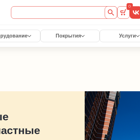
0
рудование
Покрытия
Услуги
ые
частные