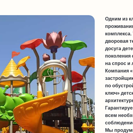
Одним из к
проживания
комплекса.
дворовая т
досуга дет
поколения 
на спрос и
Компания «
застройщи
по обустро
ключ» детс
архитектур
Гарантируе
всем необ
соблюдение
Мы продумы