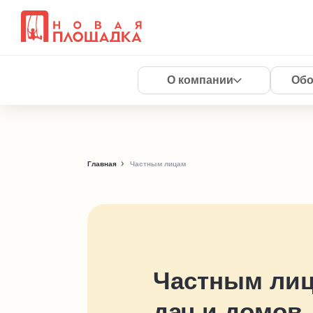
О компании
Обо
Главная
Частным лицам
Частным ли
дач и домов