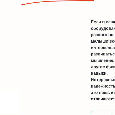
Если в ваш
оборудован
разного во
малыши все
интересные
развиватьс
мышление, 
другие физ
навыки.
Интересный
надежность
это лишь н
отличаются