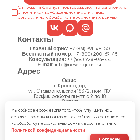
Отправляя форму, я подтверждаю, что ознакомился
с
политикой конфиденциальности
согласие на обработку персональных данных
Контакты
Главный офис:
+7 (861) 991-48-50
Бесплатный номер:
+7 (800) 200-69-45
Консультация:
+7 (964) 928-04-44
E-mail:
info@new-square.su
Адрес
г. Краснодар,
ул. Ставропольская 183/2, пом. 1101
График работы пн-пт с 9 до 18
г. Краснодар,
Мы собираем cookies для того, чтобы улучшить наш
п. Новознаменский, ул.Производственная, 15
сервис. Продолжая пользоваться сайтом, вы соглашаетесь
График работы склада пн-пт с 8 до 18
Акции
на обработку персональных данных в соответствии с
Отзывы
Политикой конфиденциальности
.
Политика конфиденциальности
Согласие на обработку персональных данных
Согласен