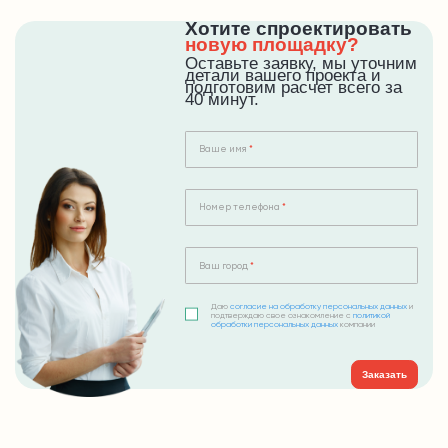
Хотите спроектировать
новую площадку?
Оставьте заявку, мы уточним
детали вашего проекта и
подготовим расчет всего за
40 минут.
Ваше имя
Номер телефона
Ваш город
Даю
согласие на обработку персональных данных
и
подтверждаю свое ознакомление с
политикой
обработки персональных данных
компании
Заказать