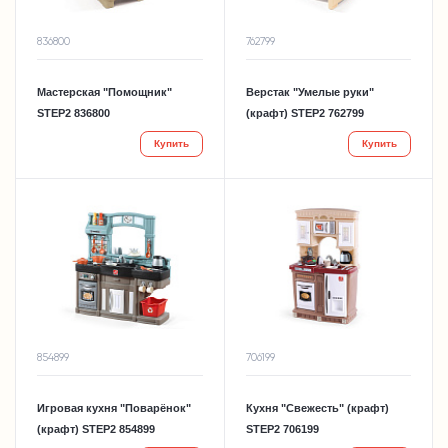
836800
762799
Мастерская "Помощник"
Верстак "Умелые руки"
STEP2 836800
(крафт) STEP2 762799
Купить
Купить
854899
706199
Игровая кухня "Поварёнок"
Кухня "Свежесть" (крафт)
(крафт) STEP2 854899
STEP2 706199