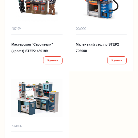
489199
706000
Мастерская "Строители"
Маленький столяр STEP2
(крафт) STEP2 489199
706000
Купить
Купить
7948KR