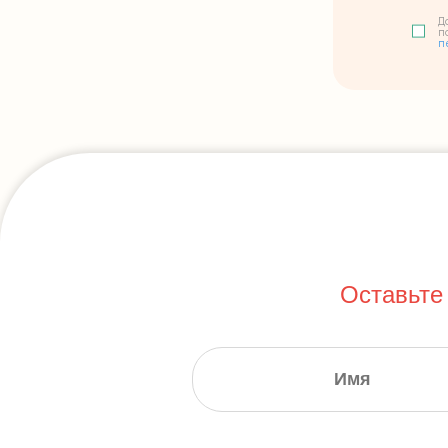
Д
п
п
Оставьте