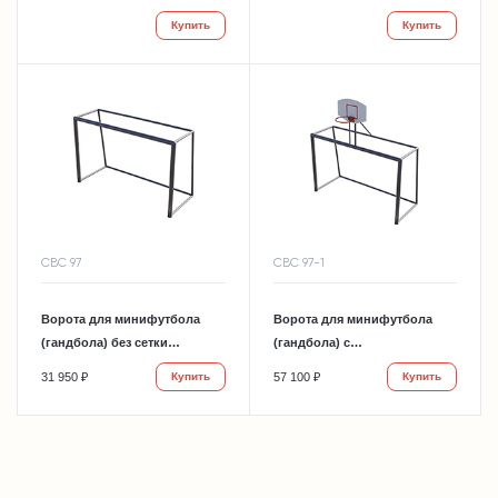
ЛЕБЕР МГ3608
Купить
Купить
СВС 97
СВС 97-1
Ворота для минифутбола
Ворота для минифутбола
(гандбола) без сетки
(гандбола) с
СПОРТМЕН NEW СВС 97
баскетбольниым щитом
31 950 ₽
57 100 ₽
Купить
Купить
СПОРТМЕН NEW СВС 97-1