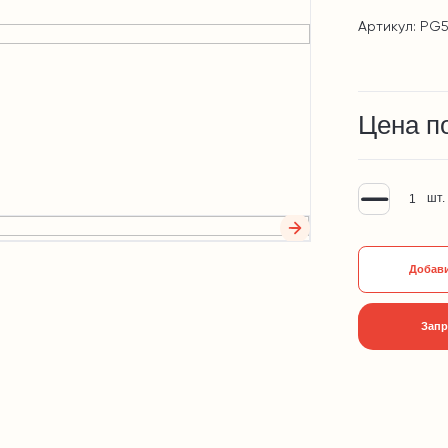
Артикул: PG5
Цена п
шт.
Добави
Запр