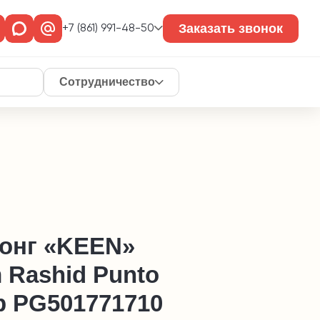
Заказать звонок
+7 (861) 991-48-50
Сотрудничество
онг «KEEN»
 Rashid Punto
p PG501771710