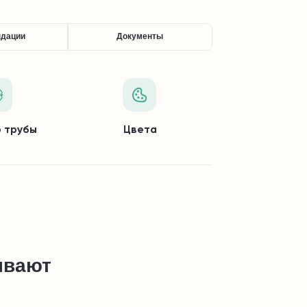
ндации
Документы
 трубы
Цвета
ывают