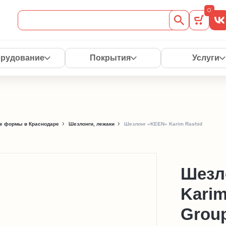
0
рудование
Покрытия
Услуги
е формы в Краснодаре
Шезлонги, лежаки
Шезлонг «KEEN» Karim Rashid
Шезл
Karim
Grou