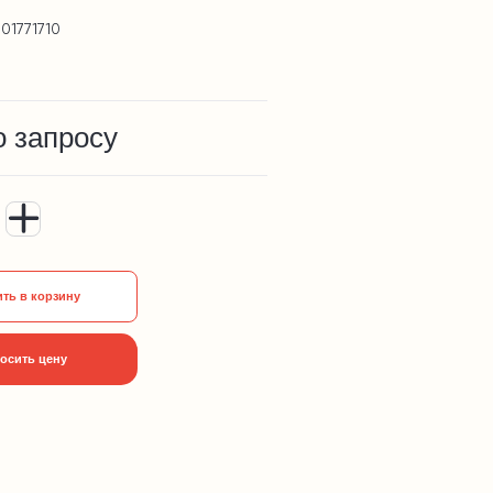
01771710
о запросу
ть в корзину
осить цену