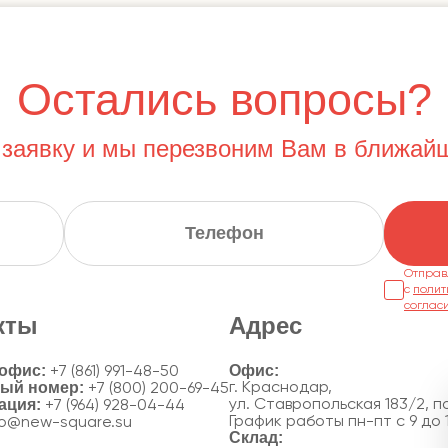
Остались вопросы?
 заявку и мы перезвоним Вам в ближай
Отправ
с
полит
соглас
кты
Адрес
 офис:
+7 (861) 991-48-50
ный номер:
г. Краснодар,
+7 (800) 200-69-45
ация:
ул. Ставропольская 183/2, по
+7 (964) 928-04-44
График работы пн-пт с 9 до 
fo@new-square.su