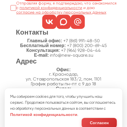
Отправляя форму, я подтверждаю, что ознакомился
с
политикой конфиденциальности
согласие на обработку персональных данных
Контакты
Главный офис:
+7 (861) 991-48-50
Бесплатный номер:
+7 (800) 200-69-45
Консультация:
+7 (964) 928-04-44
E-mail:
info@new-square.su
Адрес
г. Краснодар,
ул. Ставропольская 183/2, пом. 1101
График работы пн-пт с 9 до 18
г. Краснодар,
Мы собираем cookies для того, чтобы улучшить наш
п. Новознаменский, ул.Производственная, 15
сервис. Продолжая пользоваться сайтом, вы соглашаетесь
График работы склада пн-пт с 8 до 18
Акции
на обработку персональных данных в соответствии с
Отзывы
Политикой конфиденциальности
.
Политика конфиденциальности
Согласие на обработку персональных данных
Согласен
Пользовательское соглашение