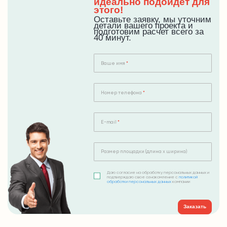
идеально подойдет для
этого!
Оставьте заявку, мы уточним
детали вашего проекта и
подготовим расчет всего за
40 минут.
Ваше имя
Номер телефона
E-mail
Размер площадки (длина х ширина)
Даю согласие на обработку персональных данных и
подтверждаю свое ознакомление с
политикой
обработки персональных данных
компании
Заказать