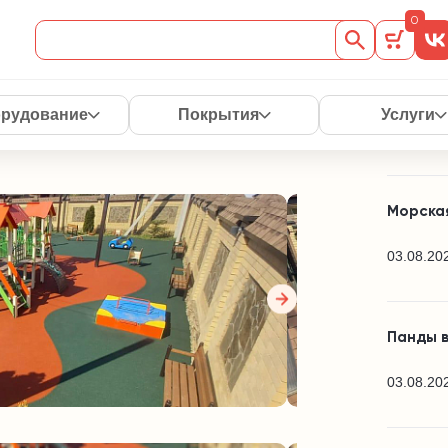
Читай
0
а на базе
 каникулы"!
Спорти
рудование
Покрытия
Услуги
03.08.20
Морская
03.08.20
Панды в
03.08.20