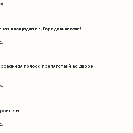
25
ная площадка в г. Городовиковске!
25
ированная полоса препятствий во дворе
25
троителя!
25