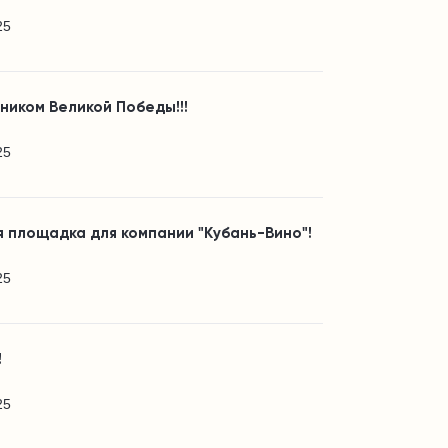
25
ником Великой Победы!!!
25
 площадка для компании "Кубань-Вино"!
25
!
25