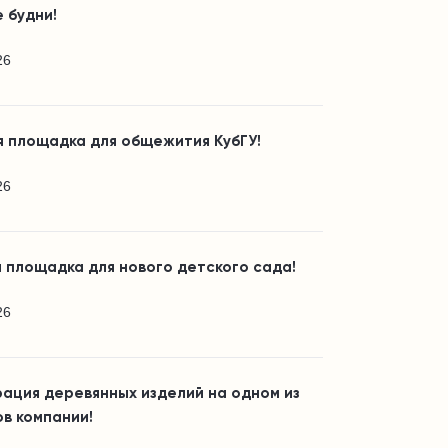
 будни!
26
я площадка для общежития КубГУ!
26
 площадка для нового детского сада!
26
ация деревянных изделий на одном из
в компании!