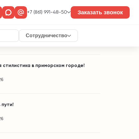
те так же
Заказать звонок
+7 (861) 991-48-50
вная площадка в частном домовладении!
Сотрудничество
26
 стилистика в приморском городе!
26
 пути!
26