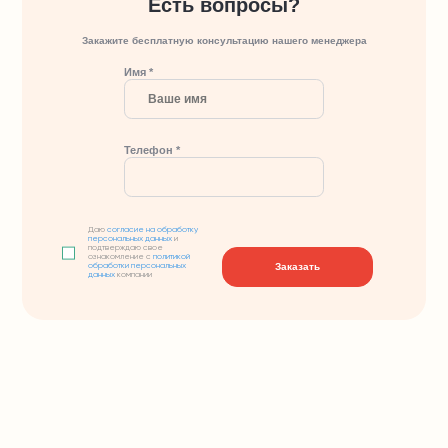
Есть вопросы?
Закажите бесплатную консультацию нашего менеджера
Имя *
Телефон *
Даю
согласие на обработку
персональных данных
и
подтверждаю свое
ознакомление с
политикой
Заказать
обработки персональных
данных
компании