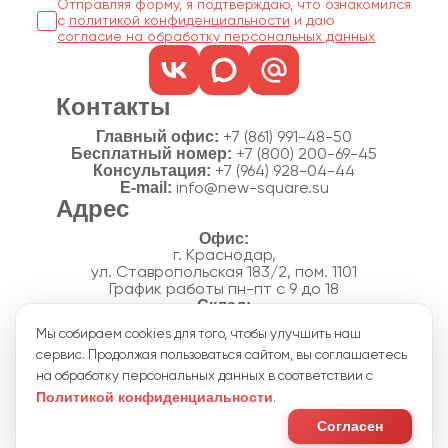
Отправляя форму, я подтверждаю, что ознакомился
с
политикой конфиденциальности
согласие на обработку персональных данных
Контакты
Главный офис:
+7 (861) 991-48-50
Бесплатный номер:
+7 (800) 200-69-45
Консультация:
+7 (964) 928-04-44
E-mail:
info@new-square.su
Адрес
г. Краснодар,
ул. Ставропольская 183/2, пом. 1101
График работы пн-пт с 9 до 18
г. Краснодар,
Мы собираем cookies для того, чтобы улучшить наш
п. Новознаменский, ул.Производственная, 15
сервис. Продолжая пользоваться сайтом, вы соглашаетесь
График работы склада пн-пт с 8 до 18
Акции
на обработку персональных данных в соответствии с
Отзывы
Политикой конфиденциальности
.
Политика конфиденциальности
Согласие на обработку персональных данных
Согласен
Пользовательское соглашение