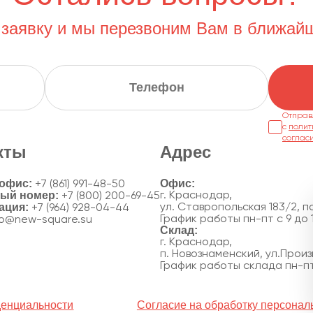
 заявку и мы перезвоним Вам в ближай
Отправ
с
полит
соглас
кты
Адрес
 офис:
+7 (861) 991-48-50
ный номер:
г. Краснодар,
+7 (800) 200-69-45
ация:
ул. Ставропольская 183/2, по
+7 (964) 928-04-44
График работы пн-пт с 9 до 
fo@new-square.su
г. Краснодар,
п. Новознаменский, ул.Произ
График работы склада пн-пт 
денциальности
Согласие на обработку персона