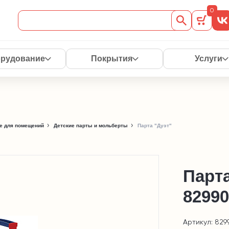
0
рудование
Покрытия
Услуги
е для помещений
Детские парты и мольберты
Парта "Дуэт"
Парт
82990
Артикул: 829