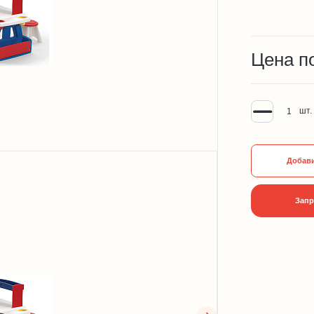
Цена п
шт.
Добави
Запр