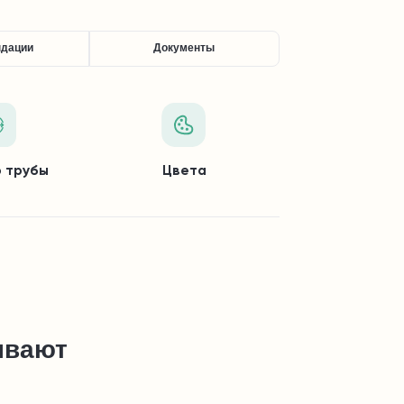
ндации
Документы
 трубы
Цвета
ывают