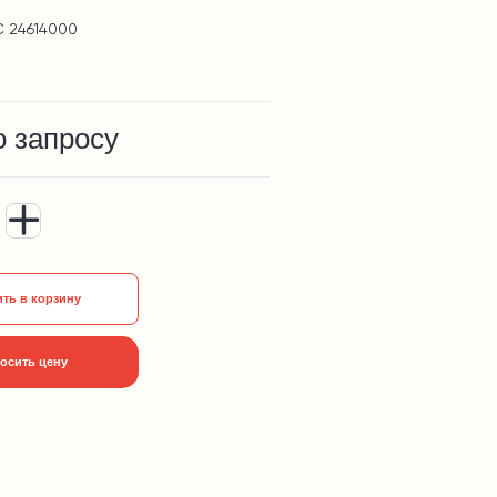
C 24614000
о запросу
ть в корзину
осить цену