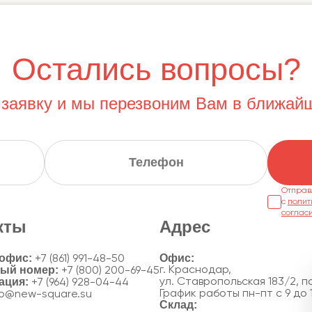
Остались вопросы?
 заявку и мы перезвоним Вам в ближай
Отправ
с
полит
соглас
кты
Адрес
 офис:
+7 (861) 991-48-50
ный номер:
г. Краснодар,
+7 (800) 200-69-45
ация:
ул. Ставропольская 183/2, по
+7 (964) 928-04-44
График работы пн-пт с 9 до 
fo@new-square.su