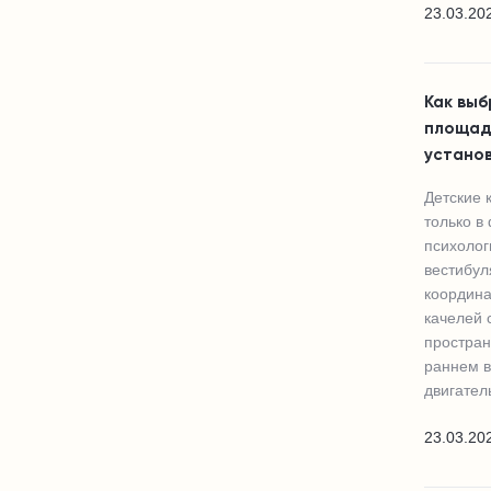
23.03.20
Как выб
площадк
устано
Детские 
только в
психоло
вестибул
координа
качелей 
простран
раннем в
двигател
23.03.20