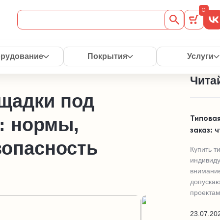
0
рудование
Покрытия
Услуги
Читай
щадки под
: нормы,
Типовая
заказ: 
зопасность
Купить т
индивиду
внимание
допускаю
проектам
23.07.20