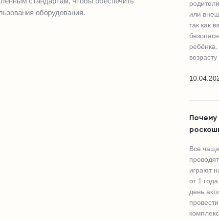
вленным стандартам, чтобы обеспечить
родители
ользования оборудования.
или внеш
так как 
безопасн
ребёнка.
возрасту
10.04.20
Почему 
роскошь
Все чаще
проводят
играют н
от 1 год
день акт
провести
комплекс