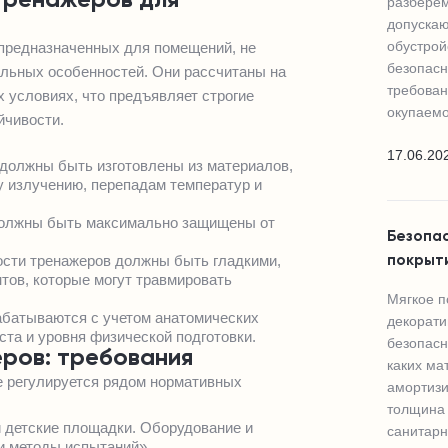
тренажеров для
разберём
допускаю
обустрой
 предназначенных для помещений, не
безопасн
альных особенностей. Они рассчитаны на
требован
 условиях, что предъявляет строгие
окупаемо
йчивости.
17.06.20
 должны быть изготовлены из материалов,
у излучению, перепадам температур и
 должны быть максимально защищены от
Безопас
ости тренажеров должны быть гладкими,
покрыт
тов, которые могут травмировать
Мягкое п
абатываются с учетом анатомических
декорати
ста и уровня физической подготовки.
безопасн
ров: требования
каких ма
е регулируется рядом нормативных
амортизи
толщина 
 детские площадки. Оборудование и
санитарн
и методы испытаний».