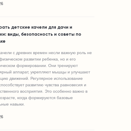
26
рать детские качели для дачи и
и: виды, безопасность и советы по
вке
качели с древних времен несли важную роль не
 физическом развитии ребенка, но и его
гическом формировании. Они тренируют
ярный аппарат, укрепляют мышцы и улучшают
цию движений. Регулярное использование
способствует развитию чувства равновесия и
ственного восприятия. Это особенно важно в
озрасте, когда формируются базовые
ьные навыки.
26