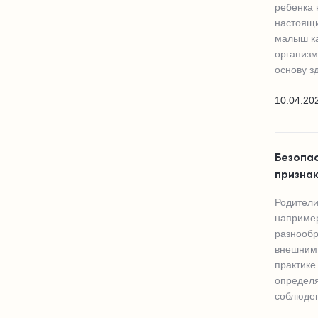
ребенка 
настоящи
малыш ка
организм
основу з
10.04.20
Безопас
признак
Родители
например
разнообр
внешним 
практике
определя
соблюде