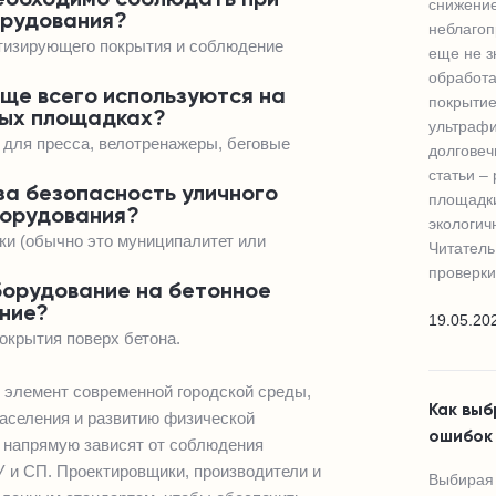
снижение
орудования?
неблаго
ртизирующего покрытия и соблюдение
еще не з
обработа
ще всего используются на
покрытие
ных площадках?
ультрафи
 для пресса, велотренажеры, беговые
долговеч
статьи –
за безопасность уличного
площадки
борудования?
экологич
ки (обычно это муниципалитет или
Читатель
проверки
борудование на бетонное
ние?
19.05.20
окрытия поверх бетона.
элемент современной городской среды,
Как выб
аселения и развитию физической
ошибок 
о напрямую зависят от соблюдения
У и СП. Проектировщики, производители и
Выбирая 