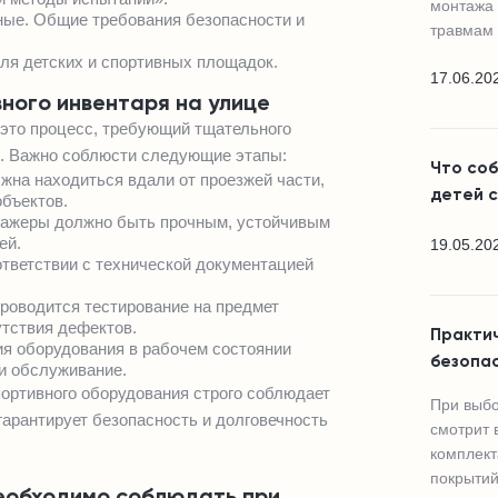
монтажа 
ные. Общие требования безопасности и
травмам 
ля детских и спортивных площадок.
17.06.20
ного инвентаря на улице
 это процесс, требующий тщательного
м. Важно соблюсти следующие этапы:
Что со
на находиться вдали от проезжей части,
детей 
объектов.
енажеры должно быть прочным, устойчивым
ей.
19.05.20
тветствии с технической документацией
проводится тестирование на предмет
утствия дефектов.
Практи
я оборудования в рабочем состоянии
безопа
и обслуживание.
ортивного оборудования строго соблюдает
При выбо
гарантирует безопасность и долговечность
смотрит 
комплект
покрытий
еобходимо соблюдать при