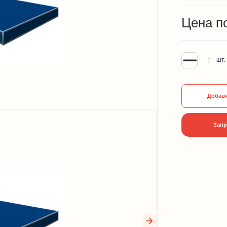
Цена п
шт.
Добави
Запр