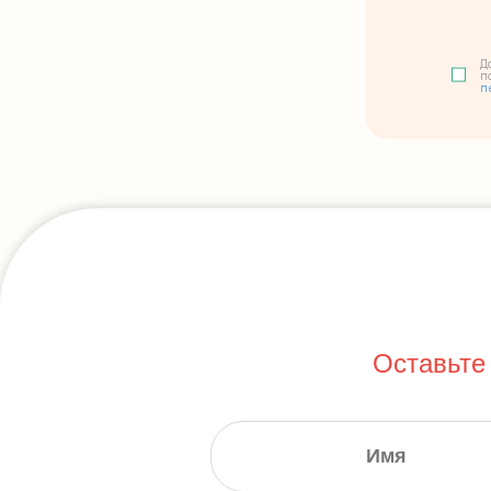
Д
п
п
Оставьте