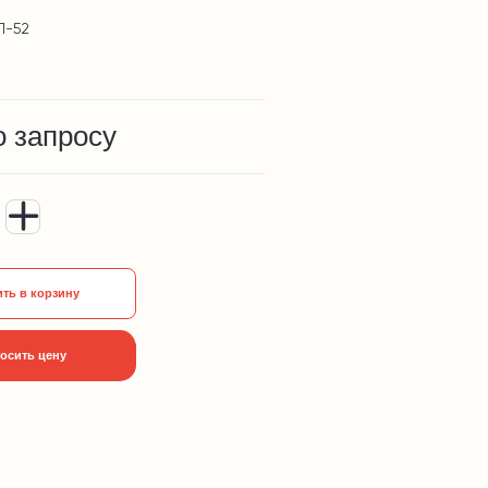
П-52
о запросу
ть в корзину
осить цену