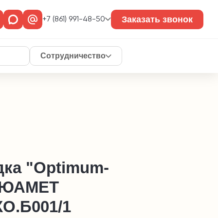
Заказать звонок
+7 (861) 991-48-50
Сотрудничество
дка "Оptimum-
 ЮАМЕТ
КО.Б001/1