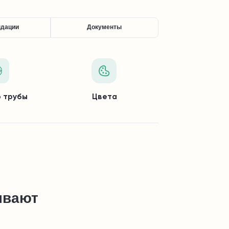
ндации
Документы
 трубы
Цвета
ывают