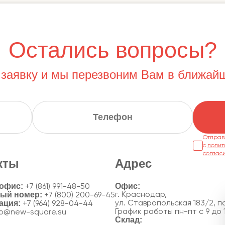
Остались вопросы?
 заявку и мы перезвоним Вам в ближай
Отправ
с
полит
соглас
кты
Адрес
 офис:
+7 (861) 991-48-50
ный номер:
г. Краснодар,
+7 (800) 200-69-45
ация:
ул. Ставропольская 183/2, по
+7 (964) 928-04-44
График работы пн-пт с 9 до 
fo@new-square.su