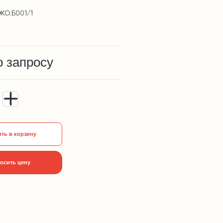
ЭКО.Б001/1
о запросу
ть в корзину
осить цену