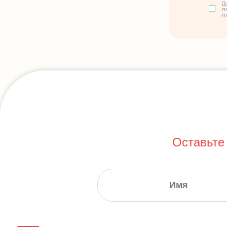
Д
п
п
Оставьте