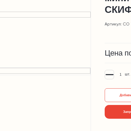
СКИФ 
Артикул: СО 1
Цена п
шт.
Добави
Запр