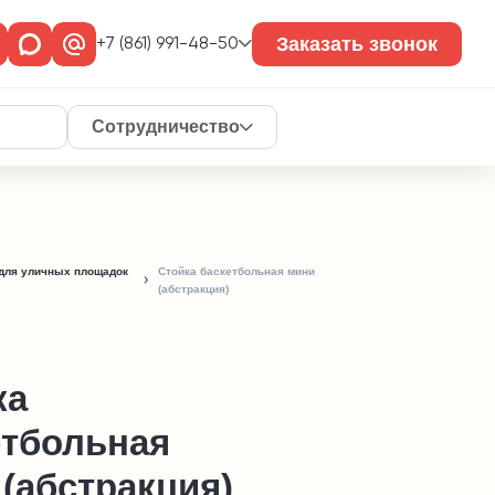
Заказать звонок
+7 (861) 991-48-50
Сотрудничество
для уличных площадок
Стойка баскетбольная мини
(абстракция)
ка
етбольная
(абстракция)