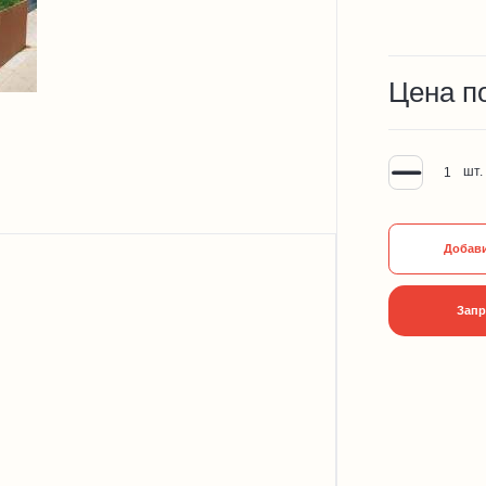
Цена п
шт.
Добави
Запр