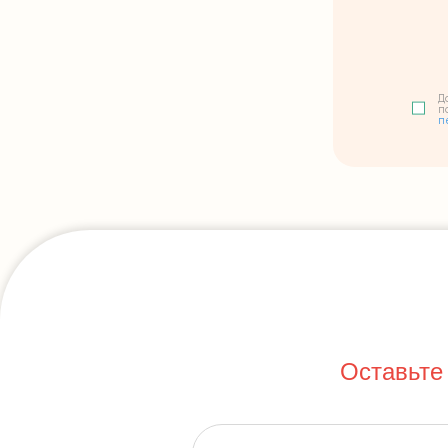
Д
п
п
Оставьте