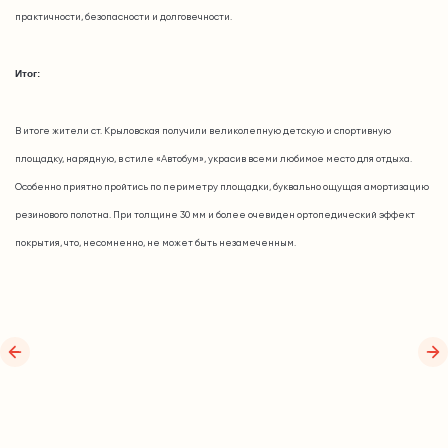
практичности, безопасности и долговечности.
Итог:
В итоге жители ст. Крыловская получили великолепную детскую и спортивную
площадку, нарядную, в стиле «Автобум», украсив всеми любимое место для отдыха.
Особенно приятно пройтись по периметру площадки, буквально ощущая амортизацию
резинового полотна. При толщине 30 мм и более очевиден ортопедический эффект
покрытия, что, несомненно, не может быть незамеченным.