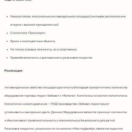
Износостойкая, максимально антивандальная площадка (учитывая расположение
в парке с высокой проходимостью);
Стилистика «Транспорт»;
Яркие и многоцветные объекты;
Не только игровые элементы, но и спортивные;
Травмобезопасность и долговечность резинового покрытия.
Реализация:
Антивандальные свойства площадки достигнуты благодаря приоритетному количеству
оборудования торговых марок «Забава» и «Romana». Комплексы из сжатого полиэтилена
(полиэтилен низкого давления — ПНД) производства «Забава» гарантируют
устойчивость к выгоранию цвета. Данное Оборудование является
премиум-сегментом
и обеспечивает привлекательность и максимальную безопасность для детей.
Резиновое покрытие, уложенное по технологии «Мастерфайбр», является гарантом