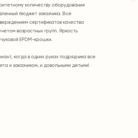
ритетному количеству оборудования
вленный бюджет заказчика. Все
тверждением сертификатов качества
учетом возрастных групп. Яркость
учуковой
EPDM-крошки
.
нт, когда в одних руках подрядчика все
та и заказчиком, и довольными детьми!