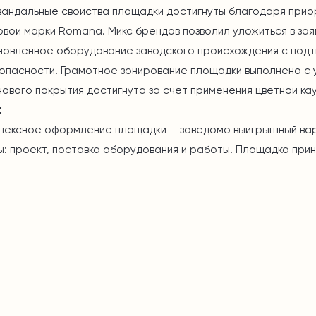
вандальные свойства площадки достигнуты благодаря прио
овой марки Romana. Микс брендов позволил уложиться в зая
новленное оборудование заводского происхождения с под
зопасности. Грамотное зонирование площадки выполнено с 
нового покрытия достигнута за счет применения цветной ка
:
лексное оформление площадки — заведомо выигрышный вариа
ы: проект, поставка оборудования и работы. Площадка приня