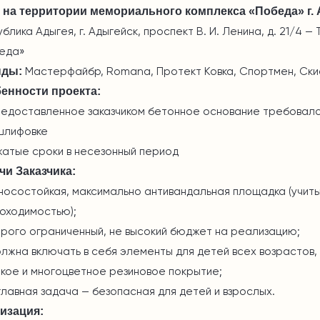
 на территории мемориального комплекса «Победа» г.
ублика Адыгея, г. Адыгейск, проспект
В. И. Ленина
, д. 21/4 
еда»
нды:
Мастерфайбр, Romana, Протект Ковка, Спортмен, Ск
енности проекта:
едоставленное заказчиком бетонное основание требовало
шлифовке
атые сроки в несезонный период
чи Заказчика:
носостойкая, максимально антивандальная площадка (учиты
оходимостью);
рого ограниченный, не высокий бюджет на реализацию;
лжна включать в себя элементы для детей всех возрастов, 
кое и многоцветное резиновое покрытие;
главная задача — безопасная для детей и взрослых.
изация: