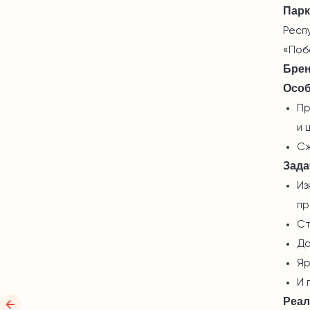
Парк
Респ
«Поб
Бре
Особ
Пр
и 
Сж
Зада
Из
пр
Ст
До
Яр
И 
Реал