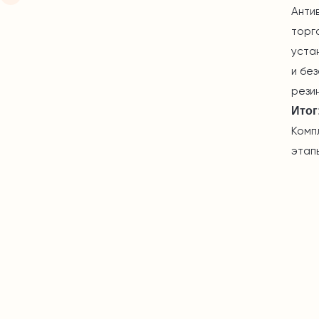
Анти
торг
уста
и бе
рези
Итог
Комп
этап