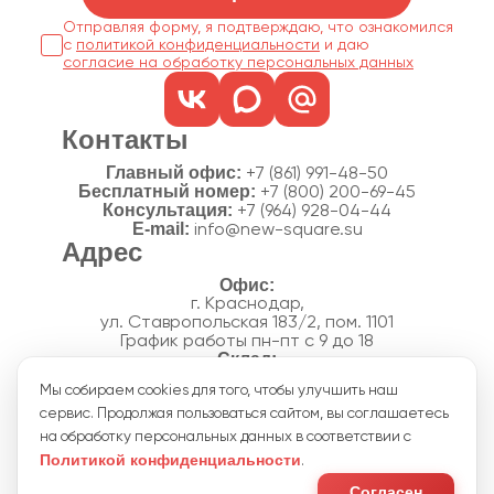
Отправляя форму, я подтверждаю, что ознакомился
с
политикой конфиденциальности
согласие на обработку персональных данных
Контакты
Главный офис:
+7 (861) 991-48-50
Бесплатный номер:
+7 (800) 200-69-45
Консультация:
+7 (964) 928-04-44
E-mail:
info@new-square.su
Адрес
г. Краснодар,
ул. Ставропольская 183/2, пом. 1101
График работы пн-пт с 9 до 18
г. Краснодар,
Мы собираем cookies для того, чтобы улучшить наш
п. Новознаменский, ул.Производственная, 15
сервис. Продолжая пользоваться сайтом, вы соглашаетесь
График работы склада пн-пт с 8 до 18
Акции
на обработку персональных данных в соответствии с
Отзывы
Политикой конфиденциальности
.
Политика конфиденциальности
Согласие на обработку персональных данных
Согласен