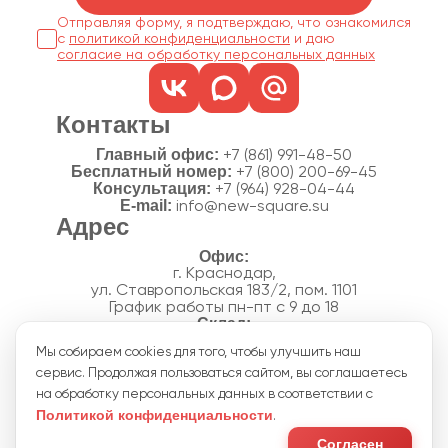
Отправляя форму, я подтверждаю, что ознакомился
с
политикой конфиденциальности
согласие на обработку персональных данных
Контакты
Главный офис:
+7 (861) 991-48-50
Бесплатный номер:
+7 (800) 200-69-45
Консультация:
+7 (964) 928-04-44
E-mail:
info@new-square.su
Адрес
г. Краснодар,
ул. Ставропольская 183/2, пом. 1101
График работы пн-пт с 9 до 18
г. Краснодар,
Мы собираем cookies для того, чтобы улучшить наш
п. Новознаменский, ул.Производственная, 15
сервис. Продолжая пользоваться сайтом, вы соглашаетесь
График работы склада пн-пт с 8 до 18
Акции
на обработку персональных данных в соответствии с
Отзывы
Политикой конфиденциальности
.
Политика конфиденциальности
Согласие на обработку персональных данных
Согласен