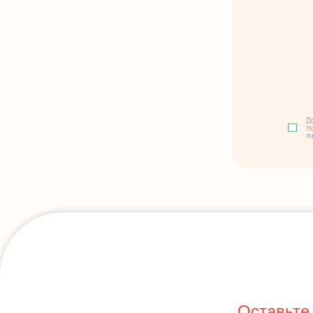
Д
п
п
Оставьте