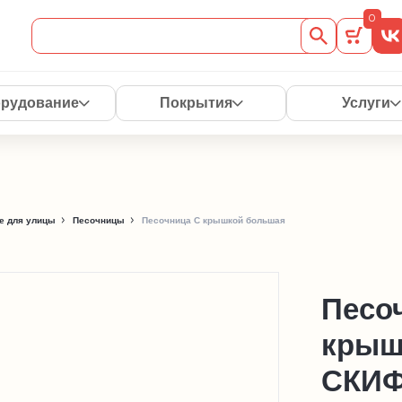
0
рудование
Покрытия
Услуги
е для улицы
Песочницы
Песочница С крышкой большая
Песо
крыш
СКИФ 