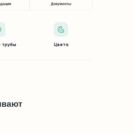
ндации
Документы
 трубы
Цвета
ывают