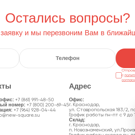
Остались вопросы?
 заявку и мы перезвоним Вам в ближай
Отправ
с
полит
соглас
кты
Адрес
 офис:
+7 (861) 991-48-50
ный номер:
г. Краснодар,
+7 (800) 200-69-45
ация:
ул. Ставропольская 183/2, по
+7 (964) 928-04-44
График работы пн-пт с 9 до 
fo@new-square.su
г. Краснодар,
п. Новознаменский, ул.Произ