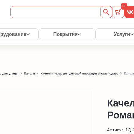
0
рудование
Покрытия
Услуги
е для улицы
Качели
Качели-гнездо для детской площадки в Краснодаре
Качел
Качел
Роман
Артикул: 1.Д-2