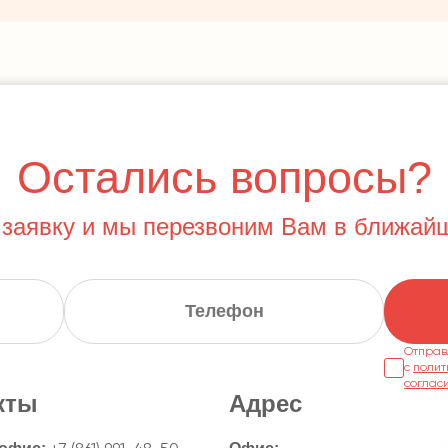
Остались вопросы?
 заявку и мы перезвоним Вам в ближай
Отправ
с
полит
соглас
кты
Адрес