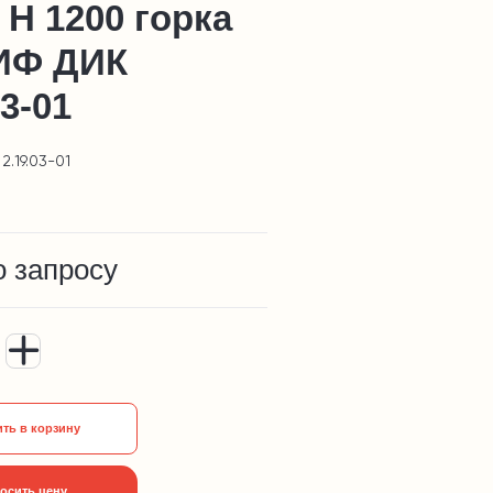
 Н 1200 горка
ИФ ДИК
03-01
2.19.03-01
о запросу
ть в корзину
осить цену