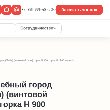
Заказать звонок
+7 (861) 991-48-50
Сотрудничество
од (Майя) (винтовой скат) горка Н 900 горка Н 1200 горка Н
ебный город
) (винтовой
 горка Н 900