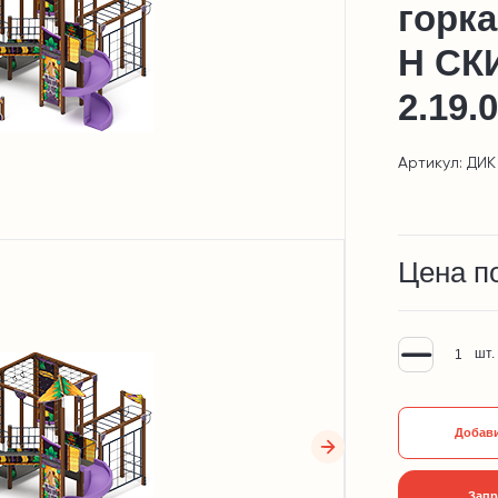
горка
Н СК
2.19.
Артикул: ДИК 
Цена п
шт.
Добави
Запр