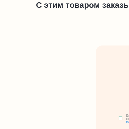
С этим товаром заказ
Д
п
п