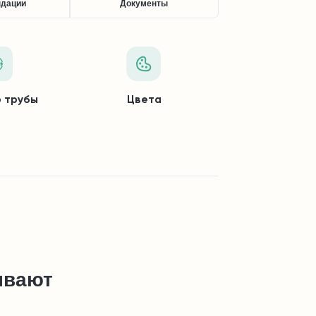
ндации
Документы
 трубы
Цвета
ывают