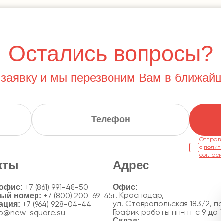
Остались вопросы?
 заявку и мы перезвоним Вам в ближай
Отправ
с
полит
соглас
кты
Адрес
 офис:
+7 (861) 991-48-50
ный номер:
г. Краснодар,
+7 (800) 200-69-45
ация:
ул. Ставропольская 183/2, по
+7 (964) 928-04-44
График работы пн-пт с 9 до 
fo@new-square.su