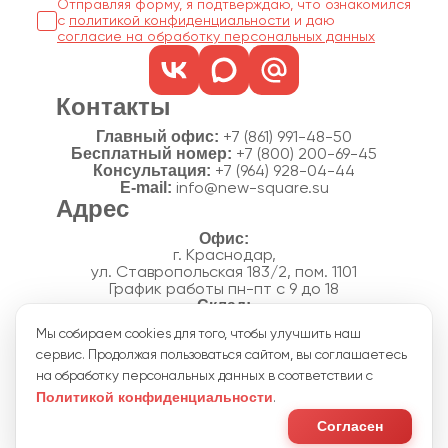
Отправляя форму, я подтверждаю, что ознакомился
с
политикой конфиденциальности
согласие на обработку персональных данных
Контакты
Главный офис:
+7 (861) 991-48-50
Бесплатный номер:
+7 (800) 200-69-45
Консультация:
+7 (964) 928-04-44
E-mail:
info@new-square.su
Адрес
г. Краснодар,
ул. Ставропольская 183/2, пом. 1101
График работы пн-пт с 9 до 18
г. Краснодар,
Мы собираем cookies для того, чтобы улучшить наш
п. Новознаменский, ул.Производственная, 15
сервис. Продолжая пользоваться сайтом, вы соглашаетесь
График работы склада пн-пт с 8 до 18
Акции
на обработку персональных данных в соответствии с
Отзывы
Политикой конфиденциальности
.
Политика конфиденциальности
Согласие на обработку персональных данных
Согласен
Пользовательское соглашение