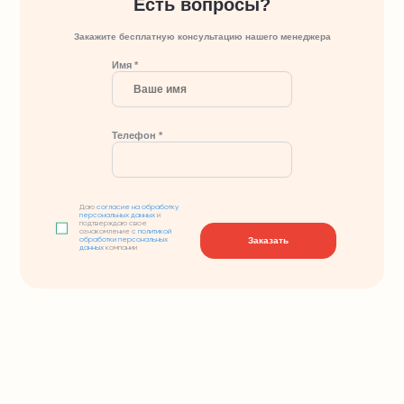
Есть вопросы?
Закажите бесплатную консультацию нашего менеджера
Имя *
Телефон *
Даю
согласие на обработку
персональных данных
и
подтверждаю свое
ознакомление с
политикой
Заказать
обработки персональных
данных
компании