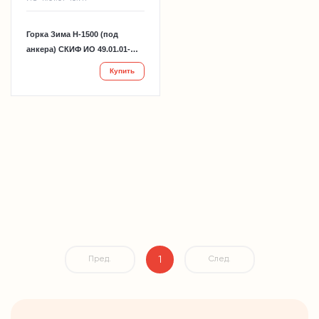
Горка Зима Н-1500 (под
анкера) СКИФ ИО 49.01.01-
10.И1
Купить
1
Пред.
След.