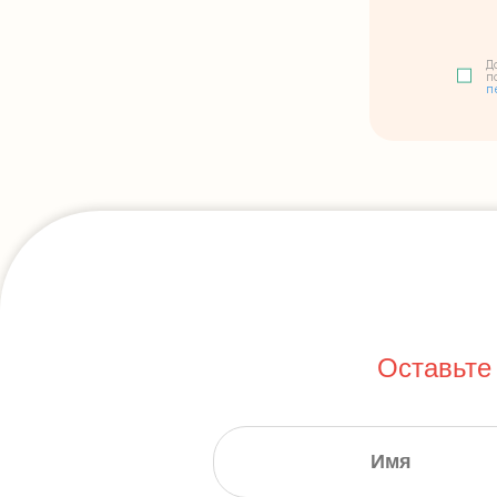
Д
п
п
Оставьте