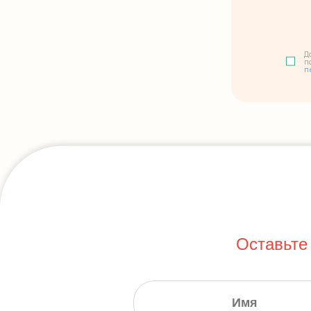
Д
п
п
Оставьте