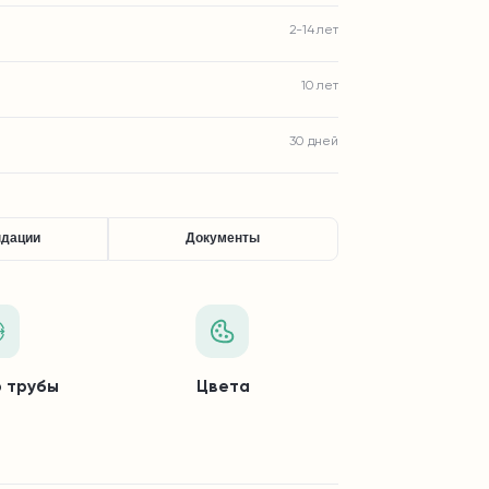
2-14 лет
10 лет
30 дней
ндации
Документы
 трубы
Цвета