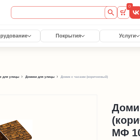
0
рудование
Покрытия
Услуги
е для улицы
Домики для улицы
Домик с часами (коричневый)
Доми
(кор
МФ 10