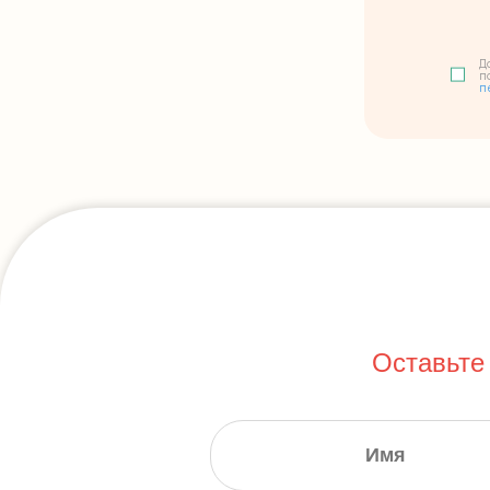
Д
п
п
Оставьте