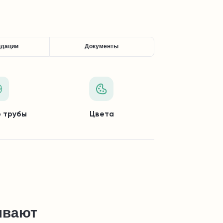
ндации
Документы
 трубы
Цвета
ывают