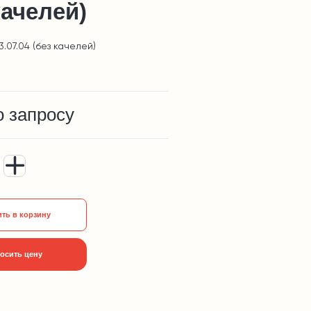
качелей)
3.07.04 (без качелей)
о запросу
ть в корзину
осить цену