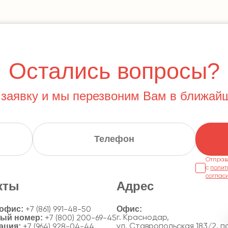
Остались вопросы?
 заявку и мы перезвоним Вам в ближай
Отправ
с
полит
соглас
кты
Адрес
 офис:
+7 (861) 991-48-50
ный номер:
г. Краснодар,
+7 (800) 200-69-45
ация:
ул. Ставропольская 183/2, по
+7 (964) 928-04-44