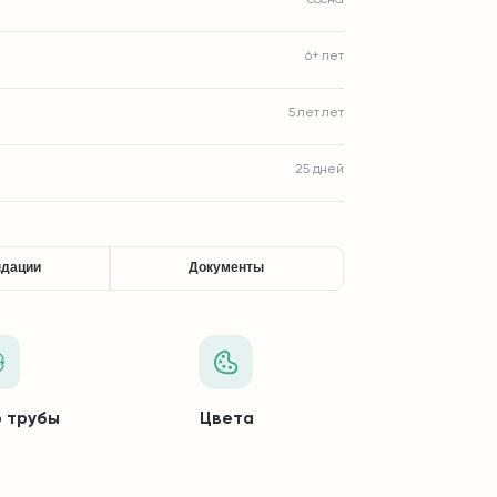
6+ лет
5 лет лет
25 дней
ндации
Документы
 трубы
Цвета