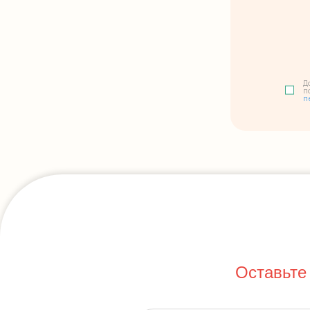
Д
п
п
Оставьте