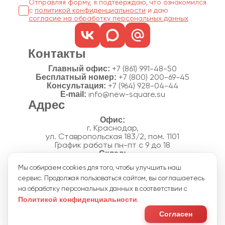
Отправляя форму, я подтверждаю, что ознакомился
с
политикой конфиденциальности
согласие на обработку персональных данных
Контакты
Главный офис:
+7 (861) 991-48-50
Бесплатный номер:
+7 (800) 200-69-45
Консультация:
+7 (964) 928-04-44
E-mail:
info@new-square.su
Адрес
г. Краснодар,
ул. Ставропольская 183/2, пом. 1101
График работы пн-пт с 9 до 18
г. Краснодар,
Мы собираем cookies для того, чтобы улучшить наш
п. Новознаменский, ул.Производственная, 15
сервис. Продолжая пользоваться сайтом, вы соглашаетесь
График работы склада пн-пт с 8 до 18
Акции
на обработку персональных данных в соответствии с
Отзывы
Политикой конфиденциальности
.
Политика конфиденциальности
Согласие на обработку персональных данных
Согласен
Пользовательское соглашение