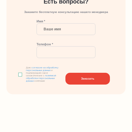
Есть вопросы?
Закажите бесплатную консультацию нашего менеджера
Имя *
Телефон *
Даю
согласие на обработку
персональных данных
и
подтверждаю свое
ознакомление с
политикой
Заказать
обработки персональных
данных
компании