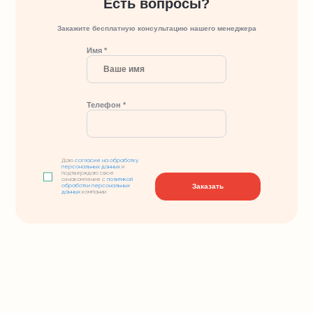
Есть вопросы?
Закажите бесплатную консультацию нашего менеджера
Имя *
Телефон *
Даю
согласие на обработку
персональных данных
и
подтверждаю свое
ознакомление с
политикой
Заказать
обработки персональных
данных
компании