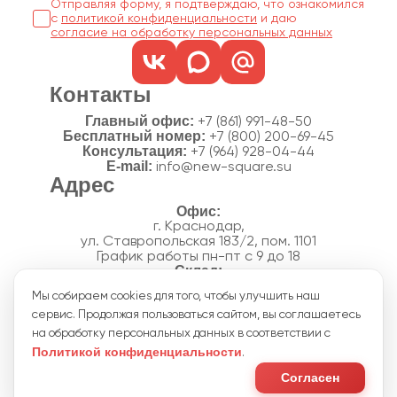
Отправляя форму, я подтверждаю, что ознакомился
с
политикой конфиденциальности
согласие на обработку персональных данных
Контакты
Главный офис:
+7 (861) 991-48-50
Бесплатный номер:
+7 (800) 200-69-45
Консультация:
+7 (964) 928-04-44
E-mail:
info@new-square.su
Адрес
г. Краснодар,
ул. Ставропольская 183/2, пом. 1101
График работы пн-пт с 9 до 18
г. Краснодар,
Мы собираем cookies для того, чтобы улучшить наш
п. Новознаменский, ул.Производственная, 15
сервис. Продолжая пользоваться сайтом, вы соглашаетесь
График работы склада пн-пт с 8 до 18
Акции
на обработку персональных данных в соответствии с
Отзывы
Политикой конфиденциальности
.
Политика конфиденциальности
Согласие на обработку персональных данных
Согласен
Пользовательское соглашение