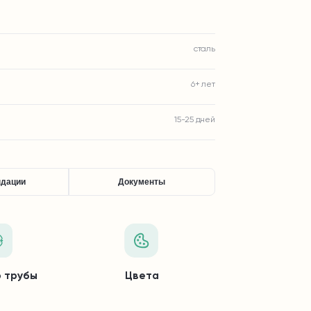
сталь
6+ лет
15-25 дней
ндации
Документы
 трубы
Цвета