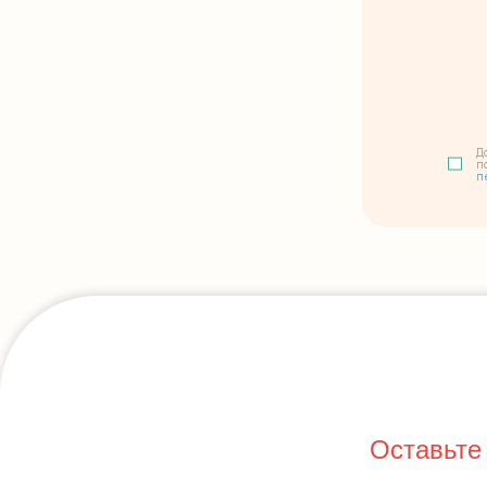
Д
п
п
Оставьте