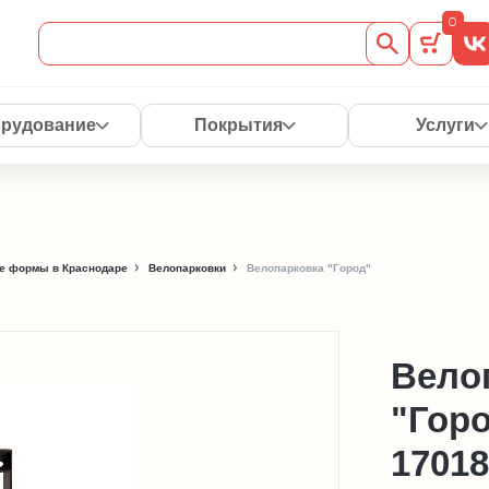
0
рудование
Покрытия
Услуги
е формы в Краснодаре
Велопарковки
Велопарковка "Город"
Вело
"Гор
17018