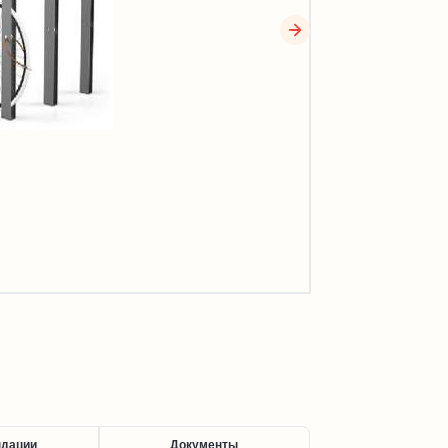
ндации
Документы