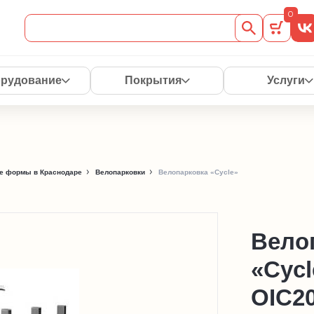
0
рудование
Покрытия
Услуги
е формы в Краснодаре
Велопарковки
Велопарковка «Cycle»
Вело
«Cycl
OIC2