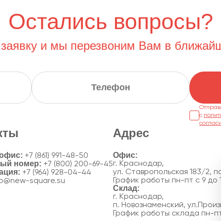
Остались вопросы?
 заявку и мы перезвоним Вам в ближай
Отправ
с
полит
соглас
кты
Адрес
 офис:
+7 (861) 991-48-50
ный номер:
г. Краснодар,
+7 (800) 200-69-45
ация:
ул. Ставропольская 183/2, по
+7 (964) 928-04-44
График работы пн-пт с 9 до 
fo@new-square.su
г. Краснодар,
п. Новознаменский, ул.Произ
График работы склада пн-пт 