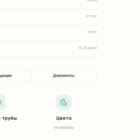
сталь
6+ лет
5 лет
15-25 дней
ндации
Документы
 трубы
Цвета
по запросу