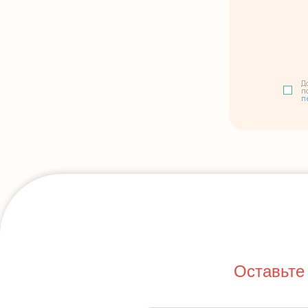
Д
п
п
Оставьте