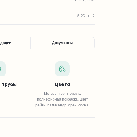
металл, брус
5-20 дней
ндации
Документы
 трубы
Цвета
Металл: грунт-эмаль,
полиэфирная покраска. Цвет
рейки: палисандр, орех, сосна.