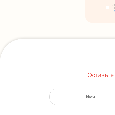
Д
п
п
Оставьте