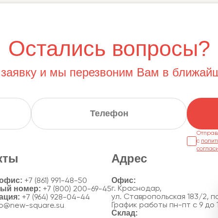
Остались вопросы?
 заявку и мы перезвоним Вам в ближай
Отправ
с
полит
соглас
кты
Адрес
 офис:
+7 (861) 991-48-50
ный номер:
г. Краснодар,
+7 (800) 200-69-45
ация:
ул. Ставропольская 183/2, по
+7 (964) 928-04-44
График работы пн-пт с 9 до 
fo@new-square.su