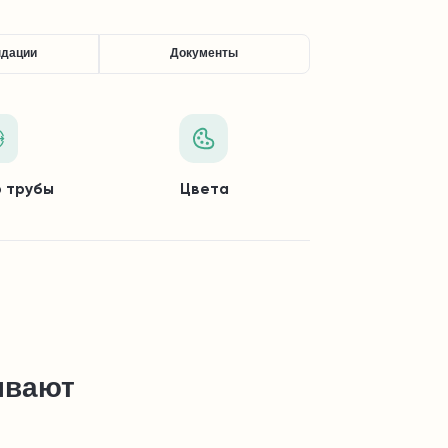
ндации
Документы
 трубы
Цвета
ывают