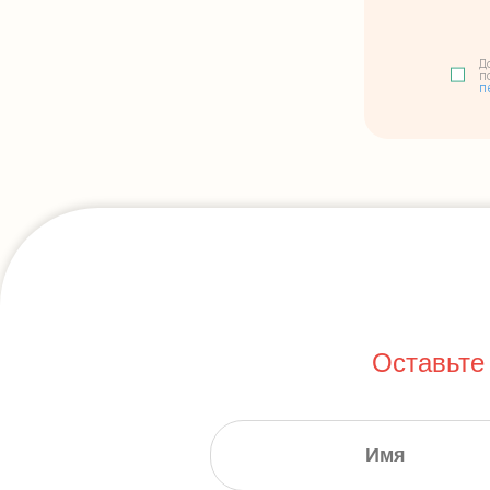
Д
п
п
Оставьте