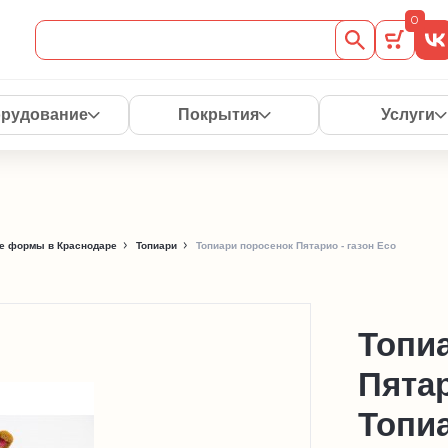
0
рудование
Покрытия
Услуги
е формы в Краснодаре
Топиари
Топиари поросенок Пятарио - газон Eco
Топи
Пятар
Топи