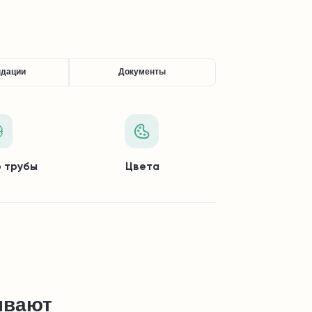
ндации
Документы
 трубы
Цвета
ывают