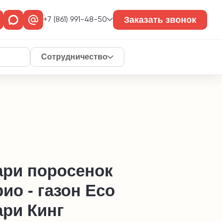
Заказать звонок
+7 (861) 991-48-50
Сотрудничество
ари поросенок
ио - газон Eco
ари Кинг