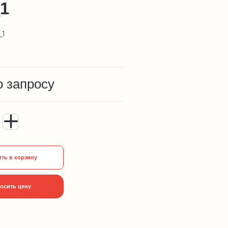
1
_1
о запросу
ть в корзину
осить цену